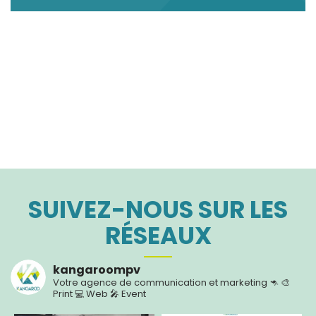
NOUS CONTACTER
SUIVEZ-NOUS SUR LES
RÉSEAUX
kangaroompv
Votre agence de communication et marketing 🦘
🎨
Print
💻 Web
🎤 Event