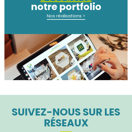
notre portfolio
Nos réalisations >
SUIVEZ-NOUS SUR LES
RÉSEAUX