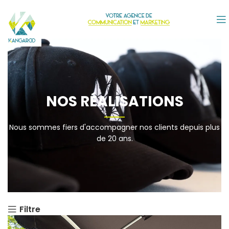
NOS RÉALISATIONS
Nous sommes fiers d'accompagner nos clients depuis plus
de 20 ans.
Filtre