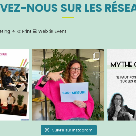
IVEZ-NOUS SUR LES RÉSE
ting 🦘
🎨 Print
💻 Web
🎤 Event
Suivre sur Instagram