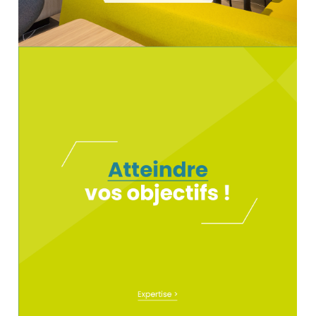
PLAN GLOBAL DE
COMMUNICATION D’OUVERTURE
POUR LE RESTAURANT
MCDONALD’S DE CAVAILLON