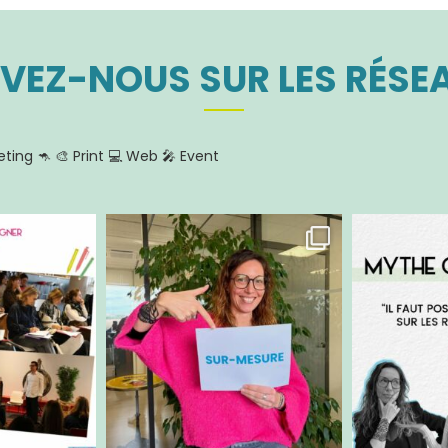
L’ENTREPRISE FOOD CONCEPTS
IVEZ-NOUS SUR LES RÉSE
ting 🦘
🎨 Print
💻 Web
🎤 Event